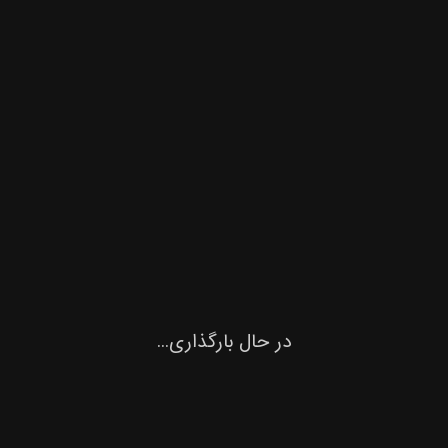
در حال بارگذاری...